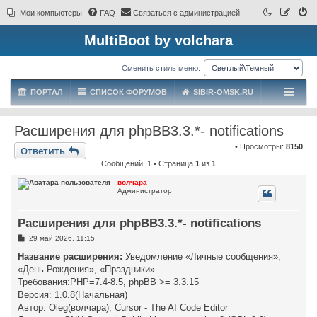
Мои компьютеры
FAQ
Связаться с администрацией
MultiBoot by volchara
Сменить стиль меню:
ПОРТАЛ
СПИСОК ФОРУМОВ
SIBIR-OMSK.RU
Расширения для phpBB3.3.*- notifications
• Просмотры:
8150
Ответить
Сообщений: 1 • Страница
1
из
1
волчара
Администратор
Расширения для phpBB3.3.*- notifications
С
29 май 2026, 11:15
о
о
Название расширения:
Уведомление «Личные сообщения»,
б
«День Рождения», «Праздники»
щ
е
Требования:PHP=7.4-8.5, phpBB >= 3.3.15
н
Версия: 1.0.8(Начальная)
и
е
Автор: Oleg(волчара), Cursor - The AI Code Editor