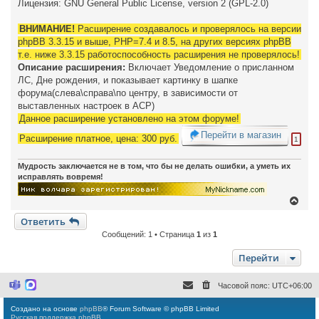
Лицензия: GNU General Public License, version 2 (GPL-2.0)
ВНИМАНИЕ!
Расширение создавалось и проверялось на версии
phpBB 3.3.15 и выше, PHP=7.4 и 8.5, на других версиях phpBB
т.е. ниже 3.3.15 работоспособность расширения не проверялось!
Описание расширения:
Включает Уведомление о присланном
ЛС, Дне рождения, и показывает картинку в шапке
форума(слева\справа\по центру, в зависимости от
выставленных настроек в ACP)
Данное расширение установлено на этом форуме!
Перейти в магазин
Расширение платное, цена: 300 руб.
1
Мудрость заключается не в том, что бы не делать ошибки, а уметь их
исправлять вовремя!
В
е
Ответить
р
н
Сообщений: 1 • Страница
1
из
1
у
т
Перейти
ь
с
я
Часовой пояс:
UTC+06:00
M
M
к
i
a
н
c
x
Создано на основе
phpBB
® Forum Software © phpBB Limited
а
r
Русская поддержка phpBB
o