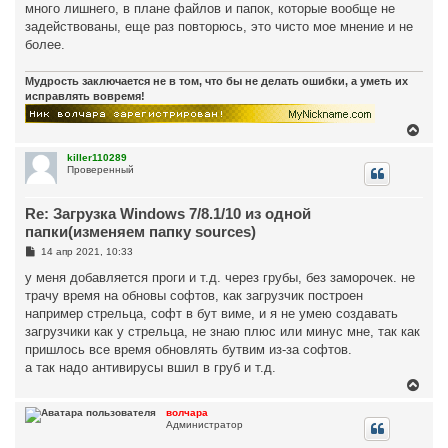
много лишнего, в плане файлов и папок, которые вообще не
задействованы, еще раз повторюсь, это чисто мое мнение и не
более.
Мудрость заключается не в том, что бы не делать ошибки, а уметь их
исправлять вовремя!
В
е
р
killer110289
Проверенный
н
у
т
Re: Загрузка Windows 7/8.1/10 из одной
ь
с
папки(изменяем папку sources)
я
С
14 апр 2021, 10:33
к
о
н
о
у меня добавляется проги и т.д. через грубы, без заморочек. не
а
б
трачу время на обновы софтов, как загрузчик построен
ч
щ
а
е
например стрельца, софт в бут виме, и я не умею создавать
н
л
загрузчики как у стрельца, не знаю плюс или минус мне, так как
и
у
е
пришлось все время обновлять бутвим из-за софтов.
а так надо антивирусы вшил в груб и т.д.
В
е
р
волчара
Администратор
н
у