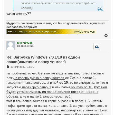
и
образа, хоть в др папке с папкою sources, через груб, все
у
е
бестолку
какая именно??
Мудрость заключается не в том, что бы не делать ошибки, а уметь их
исправлять вовремя!
В
е
р
killer110289
Проверенный
н
у
т
Re: Загрузка Windows 7/8.1/10 из одной
ь
с
папки(изменяем папку sources)
я
С
13 апр 2021, 16:30
к
о
н
о
та проблема, то что
бутвим
не видеть
инстал
, то есть если я
а
б
ложу
в корень диска в папку sources
ос 7ку. а в
папке 1,
ч
щ
а
е
находится
папка sources
, а в ней
ос 10
, то не смотря на то что я
н
л
запускаю
через груб папку 1
в ней папка
sources ос 10
,
бут вим
и
у
е
будет устанавливать из папки sources которая в корне
образа
, а не в
папке 1 запуск через груб
там и там папка sources в корне образа и в папке 1, и бутвим
пофиг даже где эта папка, хоть в папке 1, запуск грубом, хоть в
корне диска под другим названии, например как у меня win1.win
2 и обработка скриптом из тек темы способ
Вариант первый