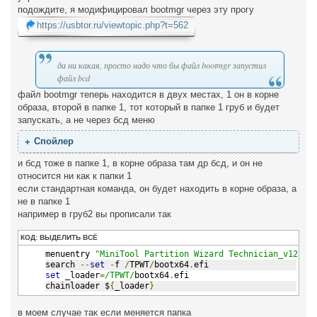
б
подождите, я модифицировал bootmgr через эту прогу
щ
е
https://usbtor.ru/viewtopic.php?t=562
н
и
е
да ни какая, просто надо что бы файл bootmgr запустил
файл bcd
файл bootmgr теперь находится в двух местах, 1 он в корне
образа, второй в папке 1, тот который в папке 1 груб и будет
запускать, а не через бсд меню
и бсд тоже в папке 1, в корне образа там др бсд, и он не
относится ни как к папки 1
если стандартная команда, он будет находить в корне образа, а
не в папке 1
например в груб2 вы прописали так
КОД:
ВЫДЕЛИТЬ ВСЁ
menuentry 
"MiniTool Partition Wizard Technician_v12.3"
search 
--
set
-
f 
/
TPWT
/
bootx64
.
efi
set
 _loader
=
/TPWT/
bootx64
.
efi
chainloader $
{
_loader
}
в моем случае так если меняется папка