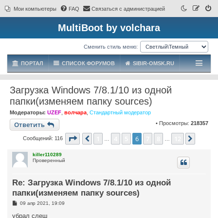
Мои компьютеры
FAQ
Связаться с администрацией
MultiBoot by volchara
Сменить стиль меню:
ПОРТАЛ
СПИСОК ФОРУМОВ
SIBIR-OMSK.RU
Загрузка Windows 7/8.1/10 из одной
папки(изменяем папку sources)
Модераторы:
UZEF
,
волчара
,
Стандартный модератор
Ответить
• Просмотры:
218357
Страница
6
из
12
1
4
5
6
7
8
12
Пред.
След.
Сообщений: 116
…
…
killer110289
Проверенный
Re: Загрузка Windows 7/8.1/10 из одной
папки(изменяем папку sources)
С
09 апр 2021, 19:09
о
о
убрал слеш