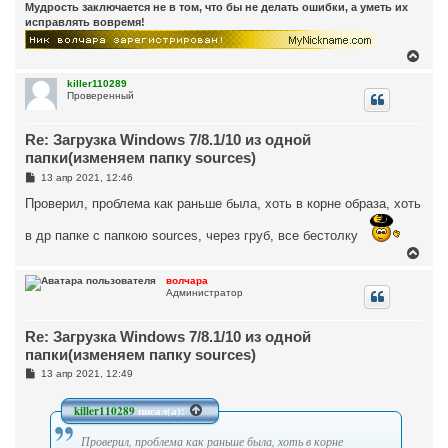
и
Мудрость заключается не в том, что бы не делать ошибки, а уметь их
у
е
исправлять вовремя!
В
е
р
killer110289
Проверенный
н
у
т
Re: Загрузка Windows 7/8.1/10 из одной
ь
с
папки(изменяем папку sources)
я
С
13 апр 2021, 12:46
к
о
н
о
Проверил, проблема как раньше была, хоть в корне образа, хоть
а
б
ч
щ
в др папке с папкою sources, через груб, все бестолку
а
е
н
л
В
и
у
е
е
р
волчара
Администратор
н
у
т
Re: Загрузка Windows 7/8.1/10 из одной
ь
с
папки(изменяем папку sources)
я
С
13 апр 2021, 12:49
к
о
н
о
а
б
killer110289
писал(а):
ч
щ
а
е
Проверил, проблема как раньше была, хоть в корне
н
л