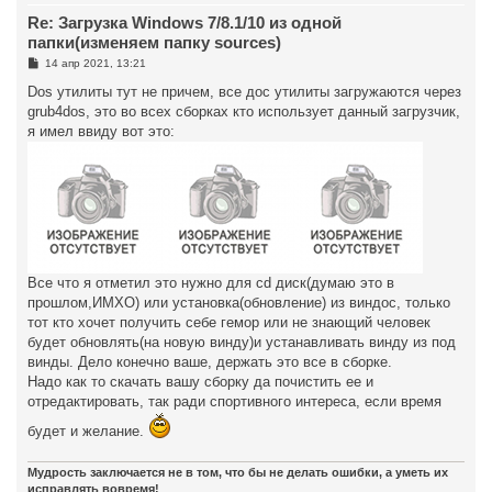
т
Re: Загрузка Windows 7/8.1/10 из одной
ь
с
папки(изменяем папку sources)
я
С
14 апр 2021, 13:21
к
о
н
о
Dos утилиты тут не причем, все дос утилиты загружаются через
а
б
grub4dos, это во всех сборках кто использует данный загрузчик,
ч
щ
а
е
я имел ввиду вот это:
н
л
и
у
е
Все что я отметил это нужно для cd диск(думаю это в
прошлом,ИМХО) или установка(обновление) из виндос, только
тот кто хочет получить себе гемор или не знающий человек
будет обновлять(на новую винду)и устанавливать винду из под
винды. Дело конечно ваше, держать это все в сборке.
Надо как то скачать вашу сборку да почистить ее и
отредактировать, так ради спортивного интереса, если время
будет и желание.
Мудрость заключается не в том, что бы не делать ошибки, а уметь их
исправлять вовремя!