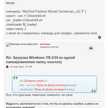
вроде
menuentry "MiniTool Partition Wizard Technician_v12.3" {
search --set -f /1/bootx64.efi
set _loader=/1/bootx64.efi
chainloader ${_loader}
через папку 1
у меня не сохранилась команда для грубдос, напомните плиз
В
е
р
волчара
Администратор
н
у
т
Re: Загрузка Windows 7/8.1/10 из одной
ь
с
папки(изменяем папку sources)
я
С
10 апр 2021, 07:36
к
о
н
о
а
б
ч
щ
title
Название винды
\n
а
е
н
л
find --set-root /
Путь до файла bootmgr
/bootmgr
и
у
chainloader /
Путь до файла bootmgr
/bootmgr
е
Все что красным помечено поменять на свое
Мудрость заключается не в том, что бы не делать ошибки, а уметь их
исправлять вовремя!