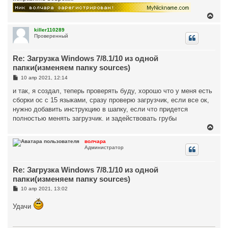
В
е
р
killer110289
Проверенный
н
у
т
Re: Загрузка Windows 7/8.1/10 из одной
ь
с
папки(изменяем папку sources)
я
С
10 апр 2021, 12:14
к
о
н
о
и так, я создал, теперь проверять буду, хорошо что у меня есть
а
б
сборки ос с 15 языками, сразу проверю загрузчик, если все ок,
ч
щ
а
е
нужно добавить инструкцию в шапку, если что придется
н
л
полностью менять загрузчик. и задействовать грубы
и
у
е
В
е
р
волчара
Администратор
н
у
т
Re: Загрузка Windows 7/8.1/10 из одной
ь
с
папки(изменяем папку sources)
я
С
10 апр 2021, 13:02
к
о
н
о
а
Удачи
б
ч
щ
а
е
н
л