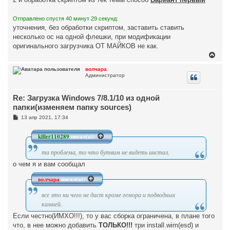
Отправлено спустя 40 минут 29 секунд:
уточнения, без обработки скриптом, заставить ставить
несколько ос на одной флешки, при модификации
оригинального загрузчика ОТ МАЙКОВ не как.
В
е
р
волчара
Администратор
н
у
т
Re: Загрузка Windows 7/8.1/10 из одной
ь
с
папки(изменяем папку sources)
я
С
13 апр 2021, 17:34
к
о
н
о
а
б
killer110289
писал(а):
ч
щ
а
е
та проблема, то что бутвим не видеть инстал,
н
л
и
у
о чем я и вам сообщал
е
волчара
писал(а):
все это ни чего не даст кроме гемора и подводных
камней.
Если честно(ИМХО!!!), то у вас сборка ограничена, в плане того
что, в нее можно добавить
ТОЛЬКО!!!
три install.wim(esd) и