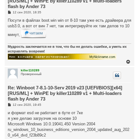
[RUS/ML] + WinPE by killer110289 v1 + Multi-loaders
я
flash by Ander 73
к
н
С
12 сен 2020, 18:35
о
а
о
Посути в файлах boot.win win от 8-10 там уже есть драйвера для
ч
б
а
usb3.0, а вот от вин 7 нет, так интрегрируйте их там делов то 10
щ
л
е
читаем
у
минут,
н
и
е
Мудрость заключается не в том, что бы не делать ошибки, а уметь их
исправлять вовремя!
В
е
р
killer110289
Проверенный
н
у
т
Re: Winboot 7-8.1-10-Serv 2019 v23 [UEFI/BIOS][x64]
ь
с
[RUS/ML] + WinPE by killer110289 v1 + Multi-loaders
я
flash by Ander 73
к
н
С
12 сен 2020, 19:45
о
а
о
и формат esd не работает в буте от 7ке
ч
б
а
я уже делаю загрузчик на основе 10
щ
л
е
Microsoft Windows 10.0.19041.450 Version 2004
у
н
ru_windows_10_business_editions_version_2004_updated_aug_202
и
е
0_x64_dvd_f23b89c2