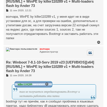
с
[RUS/ML] + WinPE by killer110289 v1 + Multi-loaders
я
flash by Ander 73
к
н
С
11 сен 2020, 12:21
о
а
о
волчара, WinPE by killer110289 v1, у меня идет не в виде
ч
б
а
установки для ос, а для проверки на ошибок, дополнительно к
щ
л
е
утилитами досам, на счет загрузчика версии 22 который скинул
у
н
на яндекс диск, где папки sources 1, sources 2, там не
и
е
получается отредактировать Bootmgr и заставить работать эти
папки
В
е
р
волчара
Администратор
н
у
т
Re: Winboot 7-8.1-10-Serv 2019 v23 [UEFI/BIOS][x64]
ь
с
[RUS/ML] + WinPE by killer110289 v1 + Multi-loaders
я
flash by Ander 73
к
н
С
11 сен 2020, 16:28
о
а
о
ч
б
killer110289
писал(а):
а
щ
л
е
там не получается отредактировать Bootmgr и
у
н
и
заставить работать эти папки
е
bootmgr тут не причём, как я сообщал проблема в языковых
пакетах, надо библиотеку dll редактировать или новую сделать