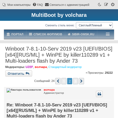
Мои компьютеры
FAQ
Связаться с администрацией
MultiBoot by volchara
Сменить стиль меню:
ПОРТАЛ
СПИСОК ФОРУМОВ
SIBIR-OMSK.RU
Winboot 7-8.1-10-Serv 2019 v23 [UEFI/BIOS]
[x64][RUS/ML] + WinPE by killer110289 v1 +
Multi-loaders flash by Ander 73
Модераторы:
UZEF
,
волчара
,
Стандартный модератор
Ответить
• Просмотры:
29222
1
2
3
Пред.
След.
Сообщений: 24
волчара
Администратор
Re: Winboot 7-8.1-10-Serv 2019 v23 [UEFI/BIOS]
[x64][RUS/ML] + WinPE by killer110289 v1 +
Multi-loaders flash by Ander 73