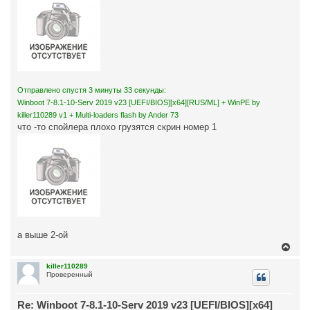
Отправлено спустя 3 минуты 33 секунды:
Winboot 7-8.1-10-Serv 2019 v23 [UEFI/BIOS][x64][RUS/ML] + WinPE by
killer110289 v1 + Multi-loaders flash by Ander 73
что -то спойлера плохо грузятся скрин номер 1
а выше 2-ой
В
е
р
killer110289
Проверенный
н
у
т
Re: Winboot 7-8.1-10-Serv 2019 v23 [UEFI/BIOS][x64]
ь