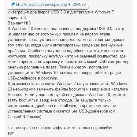
http://fost.club/viewtopic.php?t=204079
Интеграция драйверов USB 3.0 в дистрибутив Windows 7
вариант 3
Вариант №3
В Windows 10 имеется полноценная поддержка USB 3.0, а это
избавляет нас от возможных проблем на первом этапе
установки, когда установочная флэшка могла теряться даже в
том случае, когда были интегрированы вроде как все нужные
драйвера. Особенно актуально подобное, кстати, именно для
ноутбуков, поскольку ноутбук - это не обычный компьютер, где
можно просто снять крышку и посмотреть какой USB-контроллер
реально распаян на плате. Таким образом, используя
установщик от Windows 10, снимается вопрос об интеграции
USB-драйверов в boot.wim.
Для замены установщика Windows 7 на установщик от Windows
10 необходимо заменить файлы boot.wim и setup.exe в каталоге
Sources. Если у вас под рукой нет диска с Windows 10, можете
взять boot.wim и setup.exe отсюда. Не забудьте только
интегрировать драйвера в install.wim, в противном случае
установленная система окажется без USB-драйверов (см.
Способ №2 выше).
как не странно я нашел инфу там же в теме про ошибку
вот