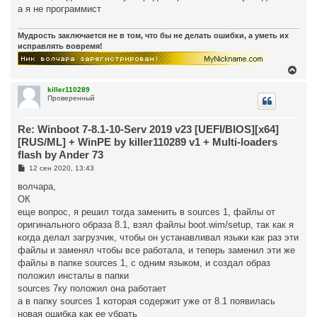
а я не программист
Мудрость заключается не в том, что бы не делать ошибки, а уметь их
исправлять вовремя!
В
е
р
killer110289
Проверенный
н
у
т
Re: Winboot 7-8.1-10-Serv 2019 v23 [UEFI/BIOS][x64]
ь
с
[RUS/ML] + WinPE by killer110289 v1 + Multi-loaders
я
flash by Ander 73
к
н
С
12 сен 2020, 13:43
о
а
о
волчара,
ч
б
а
ОК
щ
л
е
еще вопрос, я решил тогда заменить в sources 1, файлы от
у
н
оригинального образа 8.1, взял файлы boot.wim/setup, так как я
и
е
когда делал загрузчик, чтобы он устанавливал языки как раз эти
файлы и заменял чтобы все работала, и теперь заменил эти же
файлы в папке sources 1, с одним языком, и создал образ
положил инсталы в папки
sources 7ку положил она работает
а в папку sources 1 которая содержит уже от 8.1 появилась
новая ошибка как ее убрать