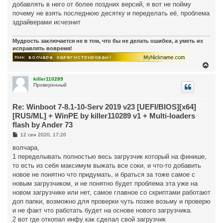
добавлять в него от более поздних версий, я вот не пойму
почему не взять последнюю десятку и переделать её, проблема
здрайверами исчезнит
Мудрость заключается не в том, что бы не делать ошибки, а уметь их
исправлять вовремя!
В
е
р
killer110289
Проверенный
н
у
т
Re: Winboot 7-8.1-10-Serv 2019 v23 [UEFI/BIOS][x64]
ь
с
[RUS/ML] + WinPE by killer110289 v1 + Multi-loaders
я
flash by Ander 73
к
н
С
12 сен 2020, 17:20
о
а
о
волчара,
ч
б
а
1 переделывать полностью весь загрузчик который на финише,
щ
л
е
то есть из себя максимум выжать все соки, и что-то добавить
у
н
новое не понятно что придумать, и браться за тоже самое с
и
е
новым загрузчиком, и не понятно будет проблема эта уже на
новом загрузчике или нет, самое главное со скриптами работают
доп папки, возможно для проверки чуть позже возьму и проверю
и не факт что работать будет на основе нового загрузчика.
2 вот где откопал инфу как сделал свой загрузчик