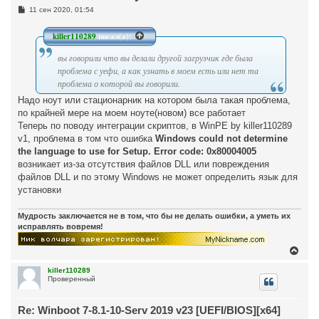
С
11 сен 2020, 01:54
о
о
б
killer110289
писал(а):
щ
е
вы говорили что вы делали другой загрузчик где была
н
и
проблема с уефи, а как узнать в моем есть или нет та
е
проблема о которой вы говорили.
Надо ноут или стационарник на котором была такая проблема,
по крайней мере на моем ноуте(новом) все работает
Теперь по поводу интеграции скриптов, в WinPE by killer110289
v1, проблема в том что ошибка
Windows could not determine
the language to use for Setup. Error code: 0x80004005
возникает из-за отсутствия файлов DLL или повреждения
файлов DLL и по этому Windows не может определить язык для
установки
Мудрость заключается не в том, что бы не делать ошибки, а уметь их
исправлять вовремя!
В
е
р
killer110289
Проверенный
н
у
т
Re: Winboot 7-8.1-10-Serv 2019 v23 [UEFI/BIOS][x64]
ь