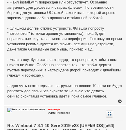
- Файл install.wim поврежден или отсутствует. Особенно
актуально для дешевых и старых флэшек. По возможности
берите для установки ОС такой накопитель, который хорошо
зарекомендовал себя в прошлом стабильной работой.
- Слишком долгий отклик устройств. Флэшка попросту
"потеряется" (с точки зрения установщика), пока будет
опрашиваться и устанавливаться периферия. Поэтому на время
установки рекомендуется отключить все лишние устройств,
даже такие безобидные как мышь, принтер и т.д.
- Если в ноутбуке есть карт-ридер, то проверьте, чтобы в нем
ничего не было. Особенно касается тех, кто любит держать
пустые переходники в карт-ридере (порой приводит к дичайшим
глюкам и тормозам).
ладно чуть позже сделаю. загрузчик на основе 10 если не будет
работать доп папки без скрипта то не знаю что делать
сейчас скриптами установка идет и пока самое главное.
В
е
р
волчара
Администратор
н
у
т
Re: Winboot 7-8.1-10-Serv 2019 v23 [UEFI/BIOS][x64]
ь
с