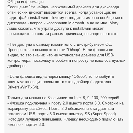
Общая информация
Сообщение "Не найден необходимый драйвер для дисковода
оптических дисков" выводится всегда, когда установщик не
видит файл install.wim. Почему выводится именно сообщение о
дисководе - вопрос к корпорации Microsoft, а не ко мне. Могу
лишь сказать, что утрата доступа к install.wim может
происходить по самым разным причинам, но чаще всего это:
- Нет доступа к самому накопителю с дистрибутивом ОС.
Проверяется с помощью кнопки "Обзор". Если флэшки не
видно, то это значит, что не установлен драйвер для USB-
контроллера, поскольку в boot.wim попросту не нашлось нужных
драйверов.
- Если флэшка видна через кнопку "Обзор", то попробуйте
ткнуть установщик носом вот в этот драйвер (подкаталог
Drivers\Win7\x64).
Только для машин на базе чипсетов Intel 8, 9, 100, 200 серий!
- Флэшка подключена к порту 2.0 вместо порта 3.0. Смотрим на
маркировку разъёмов. Порты 2.0 обозначены стандартным
логотипом USB, порты 3.0 имеют пометку SS (Super Speed).
Фото для лучшего понимания. Флэшку необходимо подключать
именно к портам 3.0.