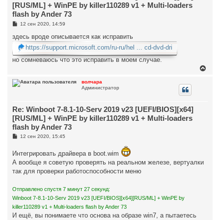
с
[RUS/ML] + WinPE by killer110289 v1 + Multi-loaders
я
flash by Ander 73
к
н
С
12 сен 2020, 14:59
о
а
о
здесь вроде описывается как исправить
ч
б
а
https://support.microsoft.com/ru-ru/hel ... cd-dvd-dri
щ
л
е
у
но сомневаюсь что это исправить в моем случае.
н
и
В
е
е
р
волчара
Администратор
н
у
т
Re: Winboot 7-8.1-10-Serv 2019 v23 [UEFI/BIOS][x64]
ь
с
[RUS/ML] + WinPE by killer110289 v1 + Multi-loaders
я
flash by Ander 73
к
н
С
12 сен 2020, 15:45
о
а
о
ч
Интегрировать драйвера в boot.wim
б
а
щ
А вообще я советую проверять на реальном железе, вертуалки
л
е
у
так для проверки работоспособности меню
н
и
е
Отправлено спустя 7 минут 27 секунд:
Winboot 7-8.1-10-Serv 2019 v23 [UEFI/BIOS][x64][RUS/ML] + WinPE by
killer110289 v1 + Multi-loaders flash by Ander 73
И ещё, вы понимаете что основа на образе win7, а пытаетесь