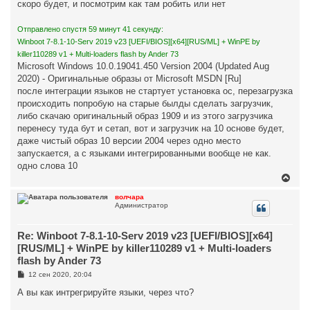
скоро будет, и посмотрим как там робить или нет
Отправлено спустя 59 минут 41 секунду:
Winboot 7-8.1-10-Serv 2019 v23 [UEFI/BIOS][x64][RUS/ML] + WinPE by
killer110289 v1 + Multi-loaders flash by Ander 73
Microsoft Windows 10.0.19041.450 Version 2004 (Updated Aug
2020) - Оригинальные образы от Microsoft MSDN [Ru]
после интеграции языков не стартует установка ос, перезагрузка
происходить попробую на старые былды сделать загрузчик,
либо скачаю оригинальный образ 1909 и из этого загрузчика
перенесу туда бут и сетап, вот и загрузчик на 10 основе будет,
даже чистый образ 10 версии 2004 через одно место
запускается, а с языками интегрированными вообще не как.
одно слова 10
В
е
р
волчара
Администратор
н
у
т
Re: Winboot 7-8.1-10-Serv 2019 v23 [UEFI/BIOS][x64]
ь
с
[RUS/ML] + WinPE by killer110289 v1 + Multi-loaders
я
flash by Ander 73
к
н
С
12 сен 2020, 20:04
о
а
о
А вы как интрегрируйте языки, через что?
ч
б
а
щ