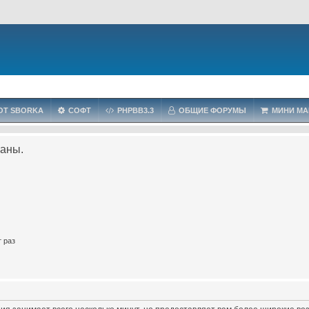
OT SBORKA
СОФТ
PHPBB3.3
ОБЩИЕ ФОРУМЫ
МИНИ МА
ваны.
 раз