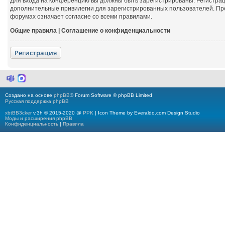
Для входа на конференцию вы должны быть зарегистрированы. Регистрац
дополнительные привилегии для зарегистрированных пользователей. Пре
форумах означает согласие со всеми правилами.
Общие правила
|
Соглашение о конфиденциальности
Регистрация
M
M
i
a
c
x
Создано на основе
phpBB
® Forum Software © phpBB Limited
r
Русская поддержка phpBB
o
s
xbtBB3cker
v.3h © 2015-2020 @
PPK
| Icon Theme by Everaldo.com Design Studio
o
Моды и расширения phpBB
f
Конфиденциальность
|
Правила
t
T
e
a
m
s