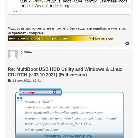
linux 
/путь/
vmlinuz boot
=
live config username
=
root hos
initrd 
/путь/
initrd
.
img
}
Мудрость заключается не в том, что бы не делать ошибки, а уметь их
исправлять вовремя!
В
е
р
guthan7
н
у
т
Re: MultiBoot USB HDD Utility and Windows & Linux
ь
с
CRUTCH (v.03.10.2021) (Full version)
я
С
13 ноя 2021, 16:41
к
о
н
о
а
б
волчара
писал(а):
ч
щ
а
е
menuentry "Kali" {
н
л
и
search --set -f /путь/название образа.iso
у
е
linux /путь/vmlinuz boot=live config username=root
hostname=kali username=root hostname=kali findiso=/путь/
название образа.iso locales=ru_RU.UTF-8
initrd /путь/initrd.img
}
Нажмите, чтобы раскрыть…