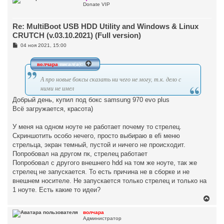
Donate VIP
н
у
т
Re: MultiBoot USB HDD Utility and Windows & Linux
ь
с
CRUTCH (v.03.10.2021) (Full version)
я
С
04 ноя 2021, 15:00
к
о
н
о
а
б
волчара
писал(а):
ч
щ
а
е
А про новые боксы сказать ни чего не могу, т.к. дело с
н
л
и
ними не имел
у
е
Добрый день, купил под бокс samsung 970 evo plus
Всё загружается, красота)
У меня на одном ноуте не работает почему то стрелец.
Скриншотить особо нечего, просто выбираю в efi меню
стрельца, экран темный, пустой и ничего не происходит.
Попробовал на другом пк, стрелец работает
Попробовал с другого внешнего hdd на том же ноуте, так же
стрелец не запускается. То есть причина не в сборке и не
внешнем носителе. Не запускается только стрелец и только на
1 ноуте. Есть какие то идеи?
В
е
р
волчара
Администратор
н