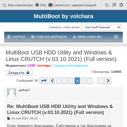
Мои компьютеры
FAQ
Связаться с администрацией
MultiBoot by volchara
Сменить стиль меню:
ПОРТАЛ
СПИСОК ФОРУМОВ
SIBIR-OMSK.RU
MultiBoot USB HDD Utility and Windows &
Linux CRUTCH (v.03.10.2021) (Full version)
Модераторы:
UZEF
,
волчара
,
Стандартный модератор
Закрыто
• Просмотры:
134905
Страница
4
из
10
1
2
3
4
5
6
10
Пред.
След.
Сообщений: 99
…
guthan7
Re: MultiBoot USB HDD Utility and Windows &
Linux CRUTCH (v.03.10.2021) (Full version)
С
01 ноя 2021, 00:42
о
о
Буду премного благодарен. Собственно и так благодарен за