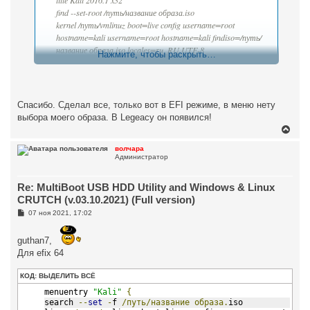
find --set-root /путь/название образа.iso
kernel /путь/vmlinuz boot=live config username=root
hostname=kali username=root hostname=kali findiso=/путь/
название образа.iso locales=ru_RU.UTF-8
Нажмите, чтобы раскрыть…
initrd /путь/initrd.img
Файлы vmlinuz и initrd.img нужно скопировать из образа
Спасибо. Сделал все, только вот в EFI режиме, в меню нету
выбора моего образа. В Legeacy он появился!
В
е
р
волчара
Администратор
н
у
т
Re: MultiBoot USB HDD Utility and Windows & Linux
ь
с
CRUTCH (v.03.10.2021) (Full version)
я
С
07 ноя 2021, 17:02
к
о
н
о
а
б
guthan7,
ч
щ
Для efix 64
а
е
н
л
и
у
КОД:
ВЫДЕЛИТЬ ВСЁ
е
menuentry 
"Kali"
{
search 
--
set
-
f 
/путь/название
образа.
iso