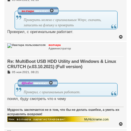
к
о
н
о
а
б
волчара
писал(а):
ч
щ
а
е
Проверить можно с оригинальным Winpe, скачать,
н
л
и
записать на флешку и проверить
у
е
Проверил, с оригинальным работает.
В
е
р
волчара
Администратор
н
у
т
Re: MultiBoot USB HDD Utility and Windows & Linux
ь
с
CRUTCH (v.03.10.2021) (Full version)
я
С
05 ноя 2021, 08:21
к
о
н
о
а
б
djfosfor
писал(а):
ч
щ
а
е
Проверил, с оригинальным работает.
н
л
и
у
понял, буду смотреть что к чему
е
Мудрость заключается не в том, что бы не делать ошибки, а уметь их
исправлять вовремя!
В
е