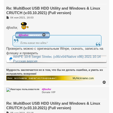
у
т
Re: MultiBoot USB HDD Utility and Windows & Linux
ь
с
CRUTCH (v.03.10.2021) (Full version)
я
С
04 ноя 2021, 16:03
к
о
н
о
а
б
djfosfor,
ч
щ
а
е
djfosfor
писал(а):
н
л
и
у
е
Есть какие то идеи?
Проверить можно с оригинальным Winpe, скачать, записать на
флешку и проверить
WinPE 10-8 Sergei Strelec (x86/x64/Native x86) 2021.10.14
Русская версия
Мудрость заключается не в том, что бы не делать ошибки, а уметь их
исправлять вовремя!
В
е
р
djfosfor
Donate VIP
н
у
т
Re: MultiBoot USB HDD Utility and Windows & Linux
ь
с
CRUTCH (v.03.10.2021) (Full version)
я
С
05 ноя 2021, 02:18