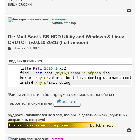
б
ваши сборки.
щ
е
В
н
е
и
р
волчара
е
Администратор
н
у
т
Re: MultiBoot USB HDD Utility and Windows & Linux
ь
с
CRUTCH (v.03.10.2021) (Full version)
я
С
01 ноя 2021, 08:46
к
о
н
о
а
б
КОД:
ВЫДЕЛИТЬ ВСЁ
ч
щ
а
е
title 
Kali
2016.1
 x32
н
л
find 
--
set
-
root 
/путь/название
образа.
iso
и
у
kernel 
/путь/
vmlinuz boot
=
live config username
=
root ho
е
initrd 
/путь/
initrd
.
img
Файлы vmlinuz и initrd.img нужно скопировать из образа
usbtor.ru
Так же есть скрипты на
Мудрость заключается не в том, что бы не делать ошибки, а уметь их
исправлять вовремя!
В
е
р
djfosfor