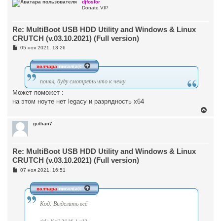
р
djfosfor
Donate VIP
н
у
т
Re: MultiBoot USB HDD Utility and Windows & Linux
ь
с
CRUTCH (v.03.10.2021) (Full version)
я
С
05 ноя 2021, 13:26
к
о
н
о
а
б
волчара
писал(а):
ч
щ
а
е
понял, буду смотреть что к чему
н
л
и
у
Может поможет :
е
на этом ноуте нет legacy и разрядность x64
В
е
р
guthan7
н
у
т
Re: MultiBoot USB HDD Utility and Windows & Linux
ь
с
CRUTCH (v.03.10.2021) (Full version)
я
С
07 ноя 2021, 16:51
к
о
н
о
а
б
волчара
писал(а):
ч
щ
а
е
Код: Выделить всё
н
л
и
у
е
title Kali 2016.1 x32