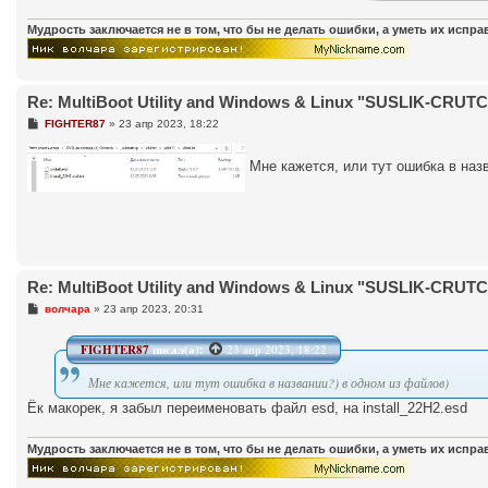
Мудрость заключается не в том, что бы не делать ошибки, а уметь их испр
Re: MultiBoot Utility and Windows & Linux "SUSLIK-CRUTCH"
С
FIGHTER87
»
23 апр 2023, 18:22
о
о
б
Мне кажется, или тут ошибка в наз
щ
е
н
и
е
Re: MultiBoot Utility and Windows & Linux "SUSLIK-CRUTCH"
С
волчара
»
23 апр 2023, 20:31
о
о
б
FIGHTER87
писал(а):
23 апр 2023, 18:22
щ
е
Мне кажется, или тут ошибка в названии?) в одном из файлов)
н
и
Ёк макорек, я забыл переименовать файл esd, на install_22H2.esd
е
Мудрость заключается не в том, что бы не делать ошибки, а уметь их испр