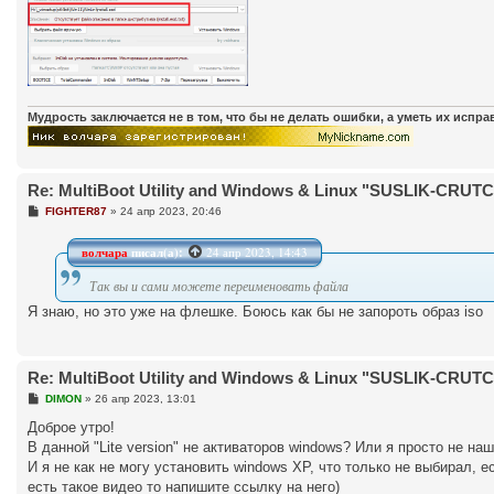
Мудрость заключается не в том, что бы не делать ошибки, а уметь их испр
Re: MultiBoot Utility and Windows & Linux "SUSLIK-CRUTCH"
С
FIGHTER87
»
24 апр 2023, 20:46
о
о
б
волчара
писал(а):
24 апр 2023, 14:43
щ
е
Так вы и сами можете переименовать файла
н
и
Я знаю, но это уже на флешке. Боюсь как бы не запороть образ iso
е
Re: MultiBoot Utility and Windows & Linux "SUSLIK-CRUTCH"
С
DIMON
»
26 апр 2023, 13:01
о
о
Доброе утро!
б
В данной "Lite version" не активаторов windows? Или я просто не на
щ
е
И я не как не могу установить windows XP, что только не выбирал, 
н
есть такое видео то напишите ссылку на него)
и