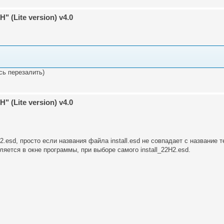
 (Lite version) v4.0
сь перезалить)
 (Lite version) v4.0
2.esd, просто если названия файла install.esd не совпадает с название т
вляется в окне программы, при выборе самого install_22H2.esd.