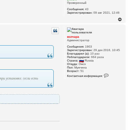
н
р
Проверенный
м
а
а
ч
Сообщения:
43
ц
а
Зарегистрирован:
09 авг 2021, 12:46
и
л
я
В
у
п
е
о
р
л
н
ь
з
у
волчара
о
т
Администратор
в
ь
а
Сообщения:
1903
с
т
Зарегистрирован:
29 дек 2016, 10:45
я
е
Благодарил (а):
10 раз
к
л
Поблагодарили:
664 раза
я
н
Страна:
Russia
F
а
Откуда:
Омск
I
ч
Пол:
Мужчина
G
Возраст:
51
а
H
К
л
Контактная информация:
T
ри установке. (если есть
о
у
E
н
R
т
8
а
7
к
т
н
а
я
и
н
ф
о
р
м
а