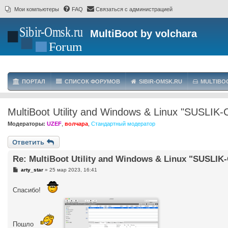
Мои компьютеры
FAQ
Связаться с администрацией
MultiBoot by volchara
ПОРТАЛ
СПИСОК ФОРУМОВ
SIBIR-OMSK.RU
MULTIBO
MultiBoot Utility and Windows & Linux "SUSLIK-
Модераторы:
UZEF
,
волчара
,
Стандартный модератор
Ответить
Re: MultiBoot Utility and Windows & Linux "SUSLIK-
С
arty_star
»
25 мар 2023, 16:41
о
о
б
Спасибо!
щ
е
н
и
е
Пошло