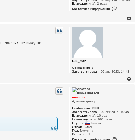
Благодарил (а):
2 раза
К
Контактная информация:
о
н
В
т
а
е
к
р
т
н
н
у
а
т
я
п, здесь я не вижу на
ь
и
н
с
ф
я
о
к
р
GIE_man
н
м
а
а
Сообщения:
1
ч
ц
Зарегистрирован:
06 апр 2023, 14:43
и
а
В
я
л
п
е
у
о
р
л
н
ь
у
з
волчара
т
о
Администратор
ь
в
Сообщения:
1903
а
с
Зарегистрирован:
29 дек 2016, 10:45
т
я
Благодарил (а):
10 раз
е
к
Поблагодарили:
664 раза
л
н
Страна:
Russia
я
а
Откуда:
Омск
a
ч
Пол:
Мужчина
r
Возраст:
51
t
а
К
y
л
Контактная информация: