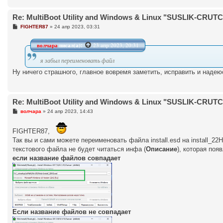
Re: MultiBoot Utility and Windows & Linux "SUSLIK-CRUTCH"
С
FIGHTER87
»
24 апр 2023, 03:31
о
о
б
волчара
писал(а):
23 апр 2023, 20:31
щ
е
я забыл переименовать файл
н
и
Ну ничего страшного, главное вовремя заметить, исправить и надею
е
Re: MultiBoot Utility and Windows & Linux "SUSLIK-CRUTCH"
С
волчара
»
24 апр 2023, 14:43
о
о
б
FIGHTER87,
щ
Так вы и сами можете переименовать файла install.esd на install_22H
е
н
текстового файла не будет читаться инфа (
Описание
), которая поя
и
если название файлов совпадает
е
Если название файлов не совпадает