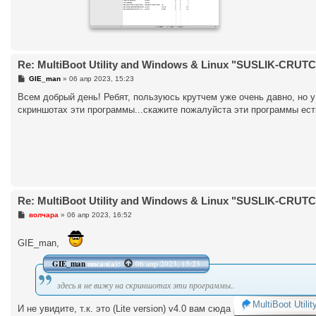
Re: MultiBoot Utility and Windows & Linux "SUSLIK-CRUTCH"
С
GIE_man
»
06 апр 2023, 15:23
о
о
Всем добрый день! Ребят, пользуюсь крутчем уже очень давно, но у м
б
скриншотах эти программы...скажите пожалуйста эти программы есть
щ
е
н
и
е
Re: MultiBoot Utility and Windows & Linux "SUSLIK-CRUTCH"
С
волчара
»
06 апр 2023, 16:52
о
о
б
GIE_man,
щ
е
GIE_man
писал(а):
06 апр 2023, 15:23
н
и
е
здесь я не вижу на скриншотах эти программы..
MultiBoot Util
И не увидите, т.к. это (Lite version) v4.0 вам сюда