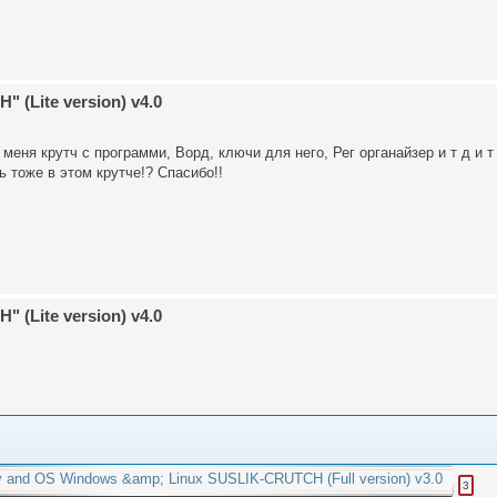
 (Lite version) v4.0
еня крутч с программи, Ворд, ключи для него, Рег органайзер и т д и т 
 тоже в этом крутче!? Спасибо!!
 (Lite version) v4.0
ity and OS Windows &amp; Linux SUSLIK-CRUTCH (Full version) v3.0
3