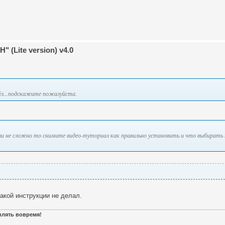
 (Lite version) v4.0
шёл...подскажите пожалуйста.
сли не сложно то снимите видео-туториал как правильно установить и что выбирать п
такой инструкции не делал.
авлять вовремя!