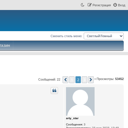
Регистрация
Вход
Сменить стиль меню:
ГАЗИН
1
2
3
• Просмотры:
53452
Пред.
След.
Сообщений: 22
arty_star
Сообщения:
3
Зарегистрирован:
23 мар 2023, 13:49