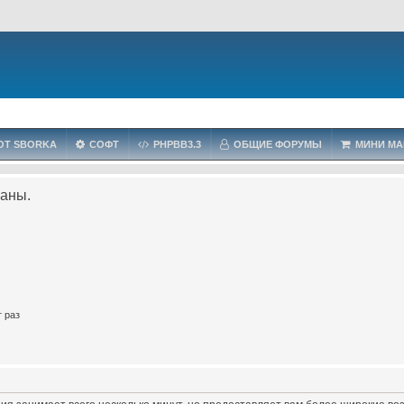
OT SBORKA
СОФТ
PHPBB3.3
ОБЩИЕ ФОРУМЫ
МИНИ МА
ваны.
 раз