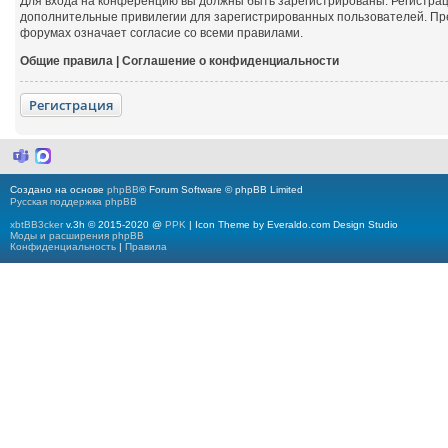
Для входа на конференцию вы должны быть зарегистрированы. Регистрац
дополнительные привилегии для зарегистрированных пользователей. Пре
форумах означает согласие со всеми правилами.
Общие правила
|
Соглашение о конфиденциальности
Регистрация
M
M
i
a
c
x
Создано на основе
phpBB
® Forum Software © phpBB Limited
r
Русская поддержка phpBB
o
s
xbtBB3cker
v.3h © 2015-2020 @
PPK
| Icon Theme by Everaldo.com Design Studio
o
Моды и расширения phpBB
f
Конфиденциальность
|
Правила
t
T
e
a
m
s