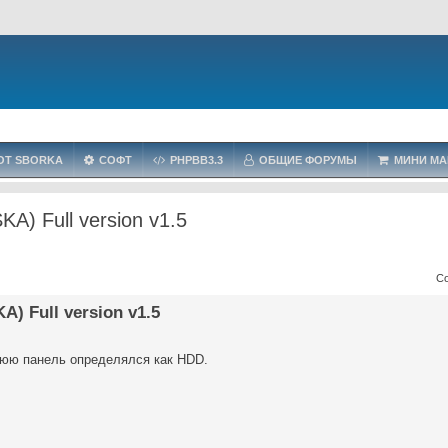
OT SBORKA
СОФТ
PHPBB3.3
ОБЩИЕ ФОРУМЫ
МИНИ МА
A) Full version v1.5
С
) Full version v1.5
нюю панель определялся как HDD.