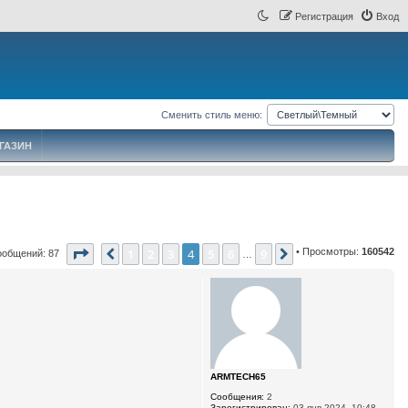
Регистрация
Вход
Сменить стиль меню:
ГАЗИН
Страница
4
из
9
1
2
3
4
5
6
9
• Просмотры:
160542
Пред.
След.
ообщений: 87
…
ARMTECH65
Сообщения:
2
Зарегистрирован:
03 янв 2024, 10:48