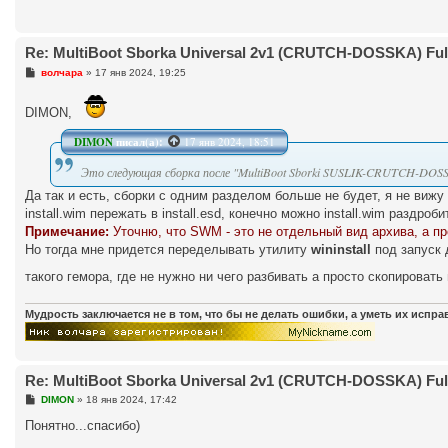
Re: MultiBoot Sborka Universal 2v1 (CRUTCH-DOSSKA) Full
С
волчара
»
17 янв 2024, 19:25
о
о
б
DIMON,
щ
е
DIMON
писал(а):
17 янв 2024, 18:51
н
и
е
Это следующая сборка после "MultiBoot Sborki SUSLIK-CRUTCH-DOSSKA(
Да так и есть, сборки с одним разделом больше не будет, я не виж
install.wim пережать в install.esd, конечно можно install.wim разд
Примечание:
Уточню, что SWM - это не отдельный вид архива, а п
Но тогда мне придется переделывать утилиту
wininstall
под запуск 
такого гемора, где не нужно ни чего разбивать а просто скопировать
Мудрость заключается не в том, что бы не делать ошибки, а уметь их испр
Re: MultiBoot Sborka Universal 2v1 (CRUTCH-DOSSKA) Full
С
DIMON
»
18 янв 2024, 17:42
о
о
Понятно...спасибо)
б
щ