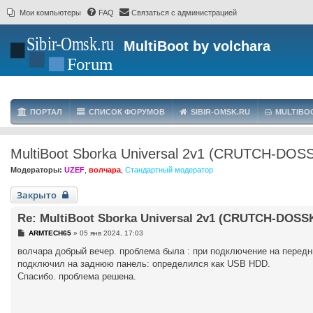
Мои компьютеры
FAQ
Связаться с администрацией
MultiBoot by volchara
ПОРТАЛ
СПИСОК ФОРУМОВ
SIBIR-OMSK.RU
MULTIBO
MultiBoot Sborka Universal 2v1 (CRUTCH-DOSSK
Модераторы:
UZEF
,
волчара
,
Стандартный модератор
Закрыто
Re: MultiBoot Sborka Universal 2v1 (CRUTCH-DOSSKA
С
ARMTECH65
»
05 янв 2024, 17:03
о
о
волчара добрый вечер. проблема была : при подключение на перед
б
подключил на заднюю панель: определился как USB HDD.
щ
е
Спасибо. проблема решена.
н
и
е