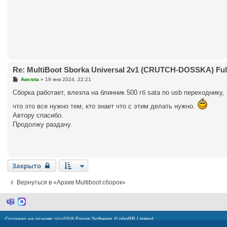
е
н
и
е
Re: MultiBoot Sborka Universal 2v1 (CRUTCH-DOSSKA) Full
С
Акелла
»
19 янв 2024, 22:21
о
о
Сборка работает, влезла на блинник 500 гб sata по usb переходнику,
б
щ
что это все нужно тем, кто знает что с этим делать нужно.
е
Автору спасибо.
н
и
Продолжу раздачу.
е
Закрыто
Вернуться в «Архив Multiboot сборок»
M
M
i
a
c
x
Создано на основе
phpBB
® Forum Software © phpBB Limited
r
Русская поддержка phpBB
o