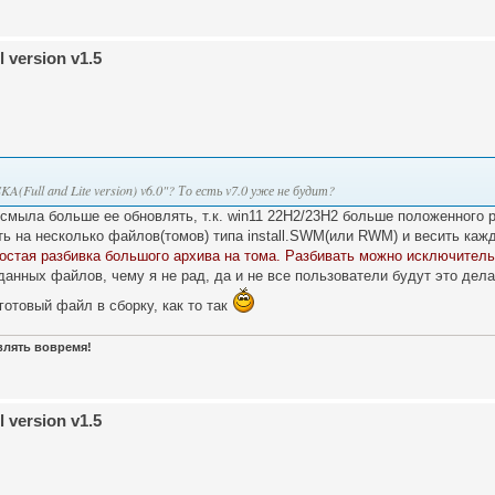
 version v1.5
Full and Lite version) v6.0"? То есть v7.0 уже не будит?
у смыла больше ее обновлять, т.к. win11 22H2/23H2 больше положенного 
робить на несколько файлов(томов) типа install.SWM(или RWM) и весить ка
ростая разбивка большого архива на тома. Разбивать можно исключител
данных файлов, чему я не рад, да и не все пользователи будут это дела
 готовый файл в сборку, как то так
авлять вовремя!
 version v1.5