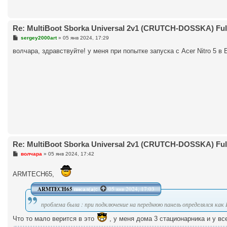
Re: MultiBoot Sborka Universal 2v1 (CRUTCH-DOSSKA) Full
С
sergey2000art
»
05 янв 2024, 17:29
о
о
волчара, здравствуйте! у меня при попытке запуска с Acer Nitro 5 в
б
щ
е
н
и
е
Re: MultiBoot Sborka Universal 2v1 (CRUTCH-DOSSKA) Full
С
волчара
»
05 янв 2024, 17:42
о
о
б
ARMTECH65,
щ
е
ARMTECH65
писал(а):
05 янв 2024, 17:03
н
и
е
проблема была : при подключение на переднюю панель определялся как
Что то мало верится в это
, у меня дома 3 стационарника и у вс