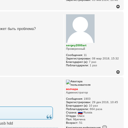
В
е
р
н
у
т
может быть проблема?
ь
с
я
к
sergey2000art
н
Проверенный
а
ч
Сообщения:
11
а
Зарегистрирован:
08 мар 2018, 15:32
Благодарил (а):
7 раз
л
Поблагодарили:
1 раз
у
В
е
р
н
у
волчара
т
Администратор
ь
Сообщения:
1903
с
Зарегистрирован:
29 дек 2016, 10:45
я
Благодарил (а):
10 раз
к
Поблагодарили:
664 раза
н
Страна:
Russia
а
Откуда:
Омск
ч
Пол:
Мужчина
Возраст:
51
usb hdd
а
К
л
Контактная информация: