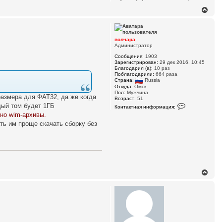
и
л
я
В
у
п
е
о
р
л
н
ь
з
у
волчара
о
т
Администратор
в
ь
а
Сообщения:
1903
с
т
Зарегистрирован:
29 дек 2016, 10:45
я
е
Благодарил (а):
10 раз
к
л
Поблагодарили:
664 раза
я
н
Страна:
Russia
в
а
Откуда:
Омск
о
ч
Пол:
Мужчина
размера для ФАТ32, да же когда
л
Возраст:
51
а
ч
К
ждый том будет 1ГБ
л
Контактная информация:
а
о
у
ьно wim-архивы.
р
н
а
т
ть им проще скачать сборку без
а
к
т
н
а
я
и
н
В
ф
е
о
р
р
н
м
у
а
ц
т
и
ь
я
с