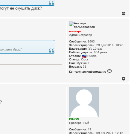
огут не скушать диск?
В
е
р
н
у
волчара
т
Администратор
ь
Сообщения:
1903
с
Зарегистрирован:
29 дек 2016, 10:45
я
скушать диск?
Благодарил (а):
10 раз
к
Поблагодарили:
664 раза
н
Страна:
Russia
а
Откуда:
Омск
ч
Пол:
Мужчина
Возраст:
51
а
К
л
Контактная информация:
о
у
н
В
т
е
а
р
к
н
т
у
н
а
т
?
я
ь
и
с
н
я
ф
к
о
DIMON
н
р
Проверенный
м
а
а
ч
Сообщения:
43
ц
а
Зарегистрирован:
09 авг 2021, 12:46