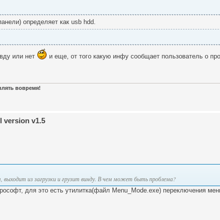
анели) определяет как usb hdd.
авду или нет
и еще, от того какую инфу сообщает пользователь о про
авлять вовремя!
 version v1.5
я, выходит из загрузки и грузит винду. В чем может быть проблема?
крософт, для это есть утилитка(файл Menu_Mode.exe) переключения мен