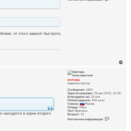
о
у
н
т
а
к
т
н
а
я
и
блеме, от этого зависит быстрота
н
ф
о
р
м
а
ц
и
В
я
е
п
р
о
н
л
у
ь
волчара
т
з
Администратор
о
ь
в
Сообщения:
1903
с
а
Зарегистрирован:
29 дек 2016, 10:45
я
т
Благодарил (а):
10 раз
к
е
Поблагодарили:
664 раза
н
л
Страна:
Russia
а
я
Откуда:
Омск
в
ч
Пол:
Мужчина
ю находится в корне второго
о
Возраст:
51
а
л
К
л
Контактная информация:
ч
о
у
а
н
р
т