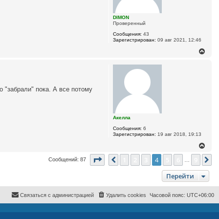
п
я
о
к
л
DIMON
н
ь
Проверенный
з
а
о
ч
Сообщения:
43
в
а
Зарегистрирован:
09 авг 2021, 12:46
а
л
т
В
у
е
е
л
р
я
н
в
о
у
л
т
о "забрали" пока. А все потому
ч
ь
а
с
р
я
а
к
Акелла
н
а
Сообщения:
6
ч
Зарегистрирован:
19 авг 2018, 19:13
а
В
л
е
у
Страница
4
из
9
1
2
3
4
5
6
9
р
Пред.
С
Сообщений: 87
…
н
у
Перейти
т
ь
с
Связаться с администрацией
Удалить cookies
Часовой пояс:
UTC+06:00
я
к
н