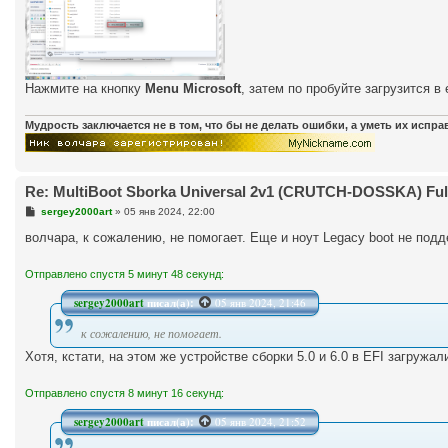
Нажмите на кнопку
Menu Microsoft
, затем по пробуйте загрузится в e
Мудрость заключается не в том, что бы не делать ошибки, а уметь их испр
Re: MultiBoot Sborka Universal 2v1 (CRUTCH-DOSSKA) Full
С
sergey2000art
»
05 янв 2024, 22:00
о
о
волчара, к сожалению, не помогает. Еще и ноут Legacy boot не подд
б
щ
е
Отправлено спустя 5 минут 48 секунд:
н
и
sergey2000art
писал(а):
05 янв 2024, 21:46
е
к сожалению, не помогает.
Хотя, кстати, на этом же устройстве сборки 5.0 и 6.0 в EFI загружа
Отправлено спустя 8 минут 16 секунд:
sergey2000art
писал(а):
05 янв 2024, 21:52