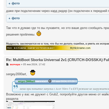
фото
даже при подключении через кард ридер (он подключен к передней п
фото
Так что я думаю где то вы лукавите, но это ваше дело сообщать пр
решения проблемы.
Мудрость заключается не в том, что бы не делать ошибки, а уметь их испр
Re: MultiBoot Sborka Universal 2v1 (CRUTCH-DOSSKA) Full
С
волчара
»
05 янв 2024, 17:42
о
о
б
sergey2000art,
щ
е
sergey2000art
писал(а):
05 янв 2024, 17:29
н
и
е
меня при попытке запуска с Acer Nitro 5 в EFI режиме не загружаетс
Возможно у вас не дружит с Grub2, попробуйте другое меню от май
раздела