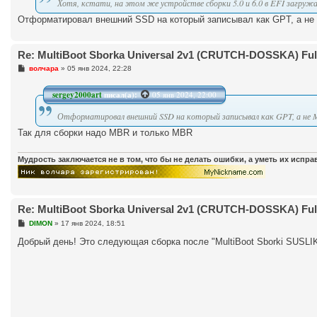
Хотя, кстати, на этом же устройстве сборки 5.0 и 6.0 в EFI загружа
Отформатировал внешний SSD на который записывал как GPT, а не 
Re: MultiBoot Sborka Universal 2v1 (CRUTCH-DOSSKA) Full
С
волчара
»
05 янв 2024, 22:28
о
о
б
sergey2000art
писал(а):
05 янв 2024, 22:00
щ
е
Отформатировал внешний SSD на который записывал как GPT, а не
н
и
Так для сборки надо MBR и только MBR
е
Мудрость заключается не в том, что бы не делать ошибки, а уметь их испр
Re: MultiBoot Sborka Universal 2v1 (CRUTCH-DOSSKA) Full
С
DIMON
»
17 янв 2024, 18:51
о
о
Добрый день! Это следующая сборка после "MultiBoot Sborki SUSLIK-
б
щ
е
н
и
е