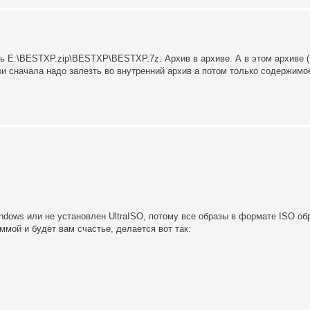
ть E:\BESTXP.zip\BESTXP\BESTXP.7z. Архив в архиве. А в этом архиве 
 сначала надо залезть во внутренний архив а потом только содержимое
ndows или не установлен UltraISO, потому все образы в формате ISO об
аммой и будет вам счастье, делается вот так: