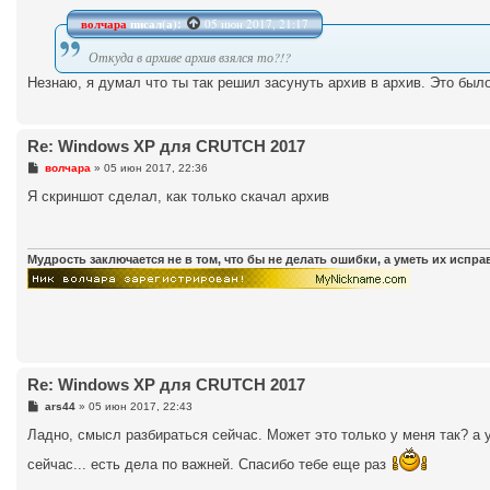
о
б
волчара
писал(а):
05 июн 2017, 21:17
щ
е
Откуда в архиве архив взялся то?!?
н
и
Незнаю, я думал что ты так решил засунуть архив в архив. Это было
е
Re: Windows XP для CRUTCH 2017
С
волчара
»
05 июн 2017, 22:36
о
о
Я скриншот сделал, как только скачал архив
б
щ
е
н
и
Мудрость заключается не в том, что бы не делать ошибки, а уметь их испр
е
Re: Windows XP для CRUTCH 2017
С
ars44
»
05 июн 2017, 22:43
о
о
Ладно, смысл разбираться сейчас. Может это только у меня так? а у 
б
щ
сейчас... есть дела по важней. Спасибо тебе еще раз
е
н