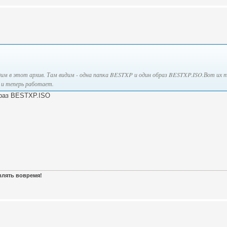
одим в этот архив. Там видим - одна папка BESTXP и один образ BESTXP.ISO.Вот их т
ь и теперь работает.
браз BESTXP.ISO
авлять вовремя!