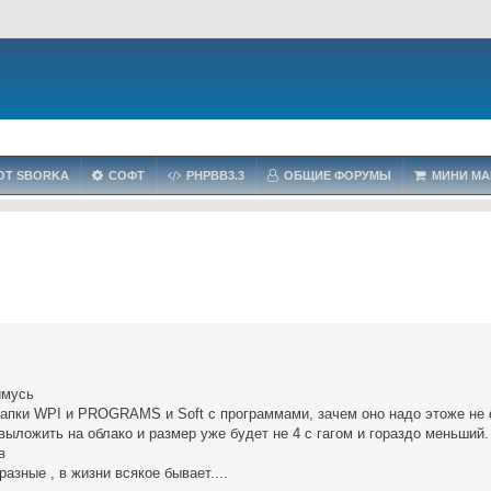
OT SBORKA
СОФТ
PHPBB3.3
ОБЩИЕ ФОРУМЫ
МИНИ МА
ймусь
пки WPI и PROGRAMS и Soft с программами, зачем оно надо этоже не 
выложить на облако и размер уже будет не 4 с гагом и гораздо меньший.
в
азные , в жизни всякое бывает....