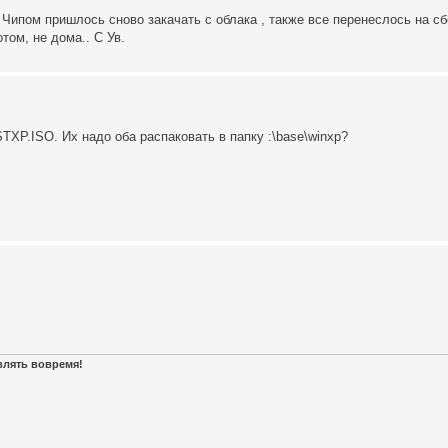
 Чипом пришлось сново закачать с облака , также все перенеслось на сб
том, не дома.. С Ув.
XP.ISO. Их надо оба распаковать в папку :\base\winxp?
авлять вовремя!