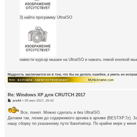
3) найти программу UltraISO
навести курсор мышки на UltraISO и нажать левой кнопкой мы
Мудрость заключается не в том, что бы не делать ошибки, а уметь их испр
Re: Windows XP для CRUTCH 2017
С
ars44
»
05 июн 2017, 20:42
о
о
б
Все, понял. Можно сделать и без UltraISO.
щ
Делаем так, лезем до содержимого архива в архиве (BESTXP.7z). З
е
н
нашу сборку по указанному пути \base\winxp. По крайне мере у меня
и
е