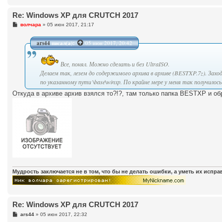
Re: Windows XP для CRUTCH 2017
С
волчара
»
05 июн 2017, 21:17
о
о
б
ars44
писал(а):
05 июн 2017, 20:42
щ
е
н
Все, понял. Можно сделать и без UltraISO.
и
е
Делаем так, лезем до содержимого архива в архиве (BESTXP.7z). Зах
по указанному пути \base\winxp. По крайне мере у меня так получилос
Откуда в архиве архив взялся то?!?, там только папка BESTXP и о
Мудрость заключается не в том, что бы не делать ошибки, а уметь их испр
Re: Windows XP для CRUTCH 2017
С
ars44
»
05 июн 2017, 22:32
о