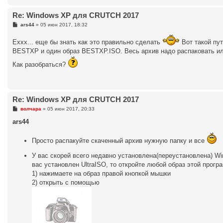
Re: Windows XP для CRUTCH 2017
С
ars44
»
05 июн 2017, 18:32
о
о
Еххх... еще бы знать как это правильно сделать
Вот такой пу
б
щ
BESTXP и один образ BESTXP.ISO. Весь архив надо распаковать или
е
н
Как разобраться?
и
е
Re: Windows XP для CRUTCH 2017
С
волчара
»
05 июн 2017, 20:33
о
о
ars44
б
щ
е
Просто распакуйте скаченный архив нужную папку и все
н
и
У вас скорей всего недавно установлена(переустановлена) Wi
е
вас установлен UltraISO, то откройте любой образ этой прогр
1) нажимаете на образ правой кнопкой мышки
2) открыть с помощью