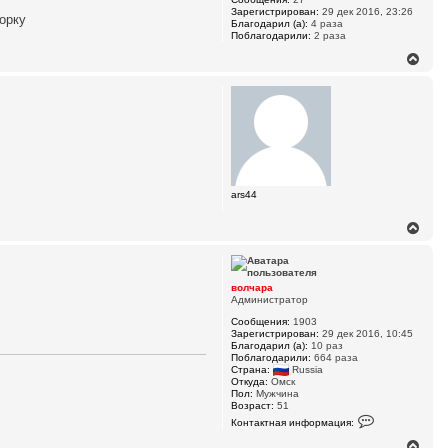
Зарегистрирован:
29 дек 2016, 23:26
орку
Благодарил (а):
4 раза
Поблагодарили:
2 раза
В
е
р
н
у
т
ь
с
я
к
ars44
н
а
ч
В
а
е
л
р
у
н
у
волчара
т
Администратор
ь
Сообщения:
1903
с
Зарегистрирован:
29 дек 2016, 10:45
я
Благодарил (а):
10 раз
к
Поблагодарили:
664 раза
н
Страна:
Russia
а
Откуда:
Омск
ч
Пол:
Мужчина
Возраст:
51
а
К
л
Контактная информация:
о
у
н
В