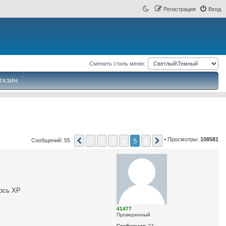
Регистрация
Вход
Сменить стиль меню:
ГАЗИН
1
2
3
4
5
6
• Просмотры:
108581
Пред.
След.
Сообщений: 55
ось XP
41477
Проверенный
Сообщения:
27