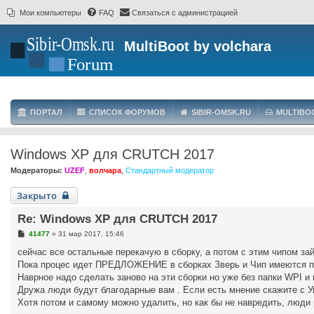
Мои компьютеры
FAQ
Связаться с администрацией
MultiBoot by volchara
ПОРТАЛ
СПИСОК ФОРУМОВ
SIBIR-OMSK.RU
MULTIBO
Windows XP для CRUTCH 2017
Модераторы:
UZEF
,
волчара
,
Стандартный модератор
Закрыто
Re: Windows XP для CRUTCH 2017
С
41477
»
31 мар 2017, 15:46
о
о
сейчас все остальные перекачую в сборку, а потом с этим чипом за
б
Пока процес идет ПРЕДЛОЖЕНИЕ в сборках Зверь и Чип имеются па
щ
е
Наврное надо сделать заново на эти сборки но уже без папки WPI и 
н
Дружа люди будут благодарные вам . Если есть мнение скажите с У
и
е
Хотя потом и самому можно удалить, но как бы не навредить, люди р