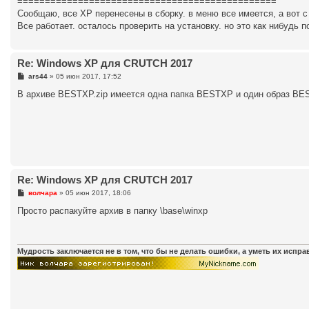
===============================================
Сообщаю, все ХР перенесены в сборку. в меню все имеется, а вот с
Все работает. осталось проверить на установку. но это как нибудь по
Re: Windows XP для CRUTCH 2017
С
ars44
»
05 июн 2017, 17:52
о
о
В архиве BESTXP.zip имеется одна папка BESTXP и один образ BEST
б
щ
е
н
и
е
Re: Windows XP для CRUTCH 2017
С
волчара
»
05 июн 2017, 18:06
о
о
Просто распакуйте архив в папку \base\winxp
б
щ
е
н
и
Мудрость заключается не в том, что бы не делать ошибки, а уметь их испр
е