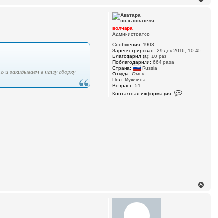
а
е
л
р
у
н
у
волчара
т
Администратор
ь
Сообщения:
1903
с
Зарегистрирован:
29 дек 2016, 10:45
я
Благодарил (а):
10 раз
к
Поблагодарили:
664 раза
н
Страна:
Russia
о и закидываем в нашу сборку
а
Откуда:
Омск
ч
Пол:
Мужчина
Возраст:
51
а
К
л
Контактная информация:
о
у
н
т
а
к
т
н
а
я
и
н
ф
о
р
м
В
а
ц
е
и
р
я
н
п
у
о