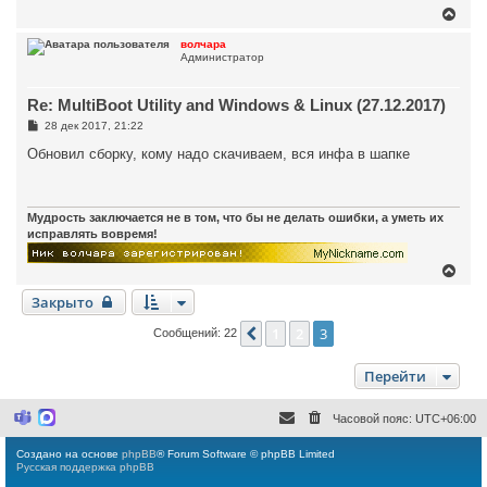
е
В
н
е
и
р
волчара
е
Администратор
н
у
т
Re: MultiBoot Utility and Windows & Linux (27.12.2017)
ь
с
С
28 дек 2017, 21:22
я
о
к
о
Обновил сборку, кому надо скачиваем, вся инфа в шапке
н
б
щ
а
е
ч
н
а
и
Мудрость заключается не в том, что бы не делать ошибки, а уметь их
л
е
исправлять вовремя!
у
В
е
Закрыто
р
н
у
1
2
3
Пред.
Сообщений: 22
т
ь
Перейти
с
я
к
Часовой пояс:
UTC+06:00
н
M
M
i
a
а
c
x
ч
Создано на основе
phpBB
® Forum Software © phpBB Limited
r
а
Русская поддержка phpBB
o
s
л