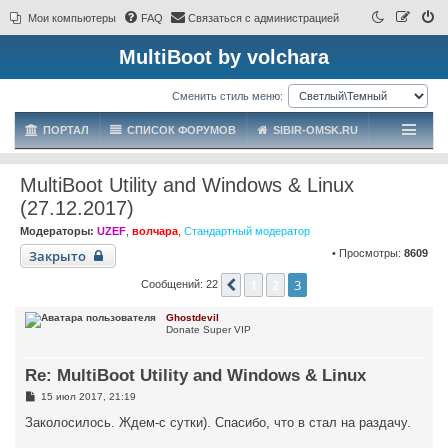
Мои компьютеры
FAQ
Связаться с администрацией
MultiBoot by volchara
Сменить стиль меню:
ПОРТАЛ
СПИСОК ФОРУМОВ
SIBIR-OMSK.RU
MultiBoot Utility and Windows & Linux
(27.12.2017)
Модераторы:
UZEF
,
волчара
,
Стандартный модератор
Закрыто
• Просмотры:
8609
1
2
3
Пред.
Сообщений: 22
Ghostdevil
Donate Super VIP
Re: MultiBoot Utility and Windows & Linux
С
15 июл 2017, 21:19
о
о
Заколосилось. Ждем-с сутки). Спасибо, что в стал на раздачу.
б
щ