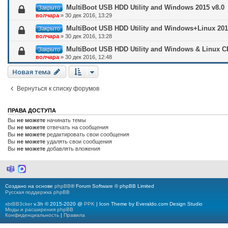
MultiBoot USB HDD Utility and Windows 2015 v8.0
Закрыто
волчара
»
30 дек 2016, 13:29
MultiBoot USB HDD Utility and Windows+Linux 2015
Закрыто
волчара
»
30 дек 2016, 13:28
MultiBoot USB HDD Utility and Windows & Linux 
Закрыто
волчара
»
30 дек 2016, 12:48
Новая тема
Вернуться к списку форумов
ПРАВА ДОСТУПА
Вы
не можете
начинать темы
Вы
не можете
отвечать на сообщения
Вы
не можете
редактировать свои сообщения
Вы
не можете
удалять свои сообщения
Вы
не можете
добавлять вложения
M
M
i
a
c
x
Создано на основе
phpBB
® Forum Software © phpBB Limited
r
Русская поддержка phpBB
o
s
xbtBB3cker
v.3h © 2015-2020 @
PPK
| Icon Theme by Everaldo.com Design Studio
o
Моды и расширения phpBB
f
Конфиденциальность
|
Правила
t
T
e