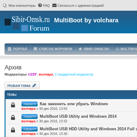
Мои компьютеры
FAQ
Связаться с администрацией
MultiBoot by volchara
ПОРТАЛ
СПИСОК ФОРУМОВ
SIBIR-OMSK.RU
MULTIBO
Архив
Модераторы:
UZEF
,
волчара
,
Стандартный модератор
Новая тема
ТЕМЫ
Как заменить или убрать Windows
Закрыто
волчара
»
30 дек 2016, 13:50
MultiBoot USB Utility and Windows 2014
Закрыто
волчара
»
30 дек 2016, 13:32
MultiBoot USB HDD Utility and Windows 2014 Full 
Закрыто
волчара
»
30 дек 2016, 13:30